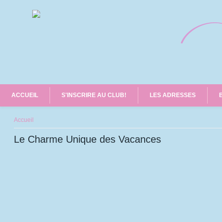
ACCUEIL
S'INSCRIRE AU CLUB!
LES ADRESSES
Vous êtes ici
Accueil
Le Charme Unique des Vacances